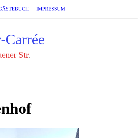
GÄSTEBUCH
IMPRESSUM
r-Carrée
ener Str
.
enhof